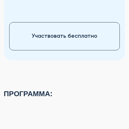
образовательную деятельность.
10000+ довольных клиентов.
Доказательный подход и
высококвалифицированные
специалисты.
НАЧНИТЕ УЧАСТВОВАТЬ