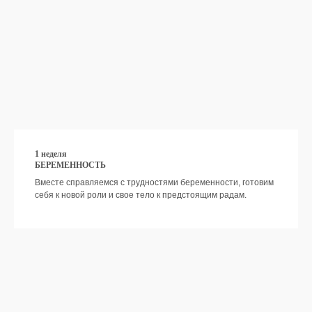
ПРЯМО СЕЙЧАС!
Пройдите простую
регистрацию
Получите доступ к
онлайн-платформе с
уроками и заданиями
Играйте и получайте
удовольствие, пользу и
1 неделя
призы!
БЕРЕМЕННОСТЬ
Вместе справляемся с трудностями беременности, готовим
себя к новой роли и свое тело к предстоящим радам.