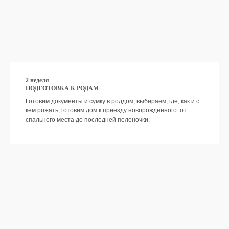
Участвовать бесплатно
2 неделя
ПОДГОТОВКА К РОДАМ
Готовим документы и сумку в роддом, выбираем, где, как и с
кем рожать, готовим дом к приезду новорожденного: от
спального места до последней пеленочки.
КУРС СОЗДАН ВЕДУЩИМИ
СПЕЦИАЛИСТАМИ ШКОЛЫ
МАТЕРИНСТВА