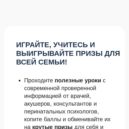
акушеров, консультантов и
перинатальных психологов,
копите баллы и обменивайте их
на
крутые призы
для себя и
малыша.
Это как
любимая игра в
телефоне
, только с
реальной
пользой
для семьи и шансом
выиграть классные подарки.
Играй
из любой точки мира 🌍,
в любое время, от 2 минут в
день!