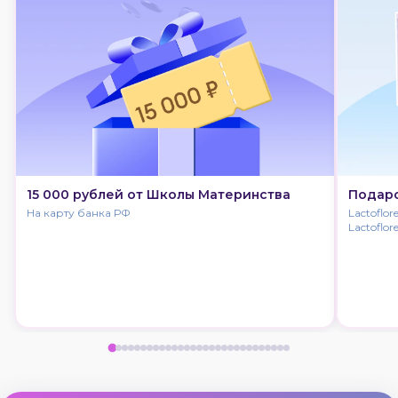
15 000 рублей от Школы Материнства
Подаро
На карту банка РФ
Lactoflo
Lactoflor