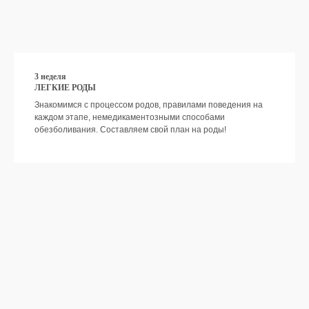
МАРИЯ АЛЕШКИНА
3 неделя
Основатель Школы
ЛЕГКИЕ РОДЫ
Материнства,
детский психолог,
Знакомимся с процессом родов, правилами поведения на
консультант по
каждом этапе, немедикаментозными способами
детскому сну, автор
обезболивания. Составляем свой план на роды!
книги "Засыпай,
малыш! 9 шагов к
здоровому и
спокойному сну
ребенка"
Подробнее
АНАСТАСИЯ СМАРЫШЕВА