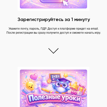
Зарегистрируйтесь за 1 минуту
СДЕЛАЙТЕ СВОЮ
ПОДГОТОВКУ К
Укажите почту, пароль, ПДР. Доступ к платформе придет на email.
После регистрации вы сразу получите доступ и сможете начать игру.
РОДАМ И
МАТЕРИНСТВУ ЕЩЕ
БОЛЕЕ
УВЛЕКАТЕЛЬНОЙ!
ЧТО ВЫ ПОЛУЧИТЕ:
01
Бесценные
знания и советы
от
акушеров, врачей, перинатальных
психологов, консультантов по уходу за
ребенком