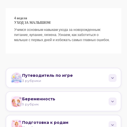
Психолог,
консультант по
4 неделя
грудному
УХОД ЗА МАЛЫШОМ
вскармливанию и
Учимся основным навыкам ухода за новорожденным:
прикорму,
питание, купание, гигиена. Узнаем, как заботиться о
консультант по
малыше с первых дней и избежать самых главных ошибок.
детскому сну
Подробнее
Путеводитель по игре
ЕКАТЕРИНА ВЕРБИНА
3 рубрики
Основные принципы игры
Беременность
Розыгрыш и призы
Подведение итогов
9 рубрик
Перинатальный и
клинический психолог,
доула, консультант по
Организм беременной
детскому сну
Подготовка к родам
Психология беременности