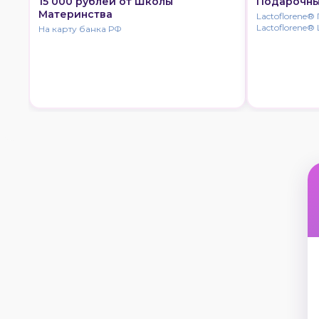
15 000 рублей от Школы
Подарочный
Материнства
Lactoflorene® 
Lactoflorene® 
На карту банка РФ