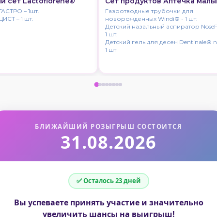
 сет Lactoflorene®
Cет продуктов Аптечка мал
ГАСТРО – 1шт.
Газоотводные трубочки для
ЦИСТ – 1 шт.
новорожденных Windi® - 1 шт.
Детский назальный аспиратор NoseF
1 шт.
Детский гель для десен Dentinale® n
1 шт
БЛИЖАЙШИЙ РОЗЫГРЫШ СОСТОИТСЯ
31.08.2026
✅ Осталось 23 дней
Вы успеваете принять участие и значительно
увеличить шансы на выигрыш!