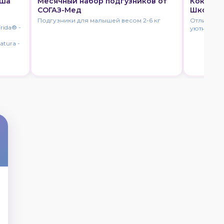
ыша
Месячный набор подгузников от
Кокон-г
СОГАЗ-Мед
Школы М
Подгузники для малышей весом 2-6 кг
Отличное 
rida® -
уютного с
atura -