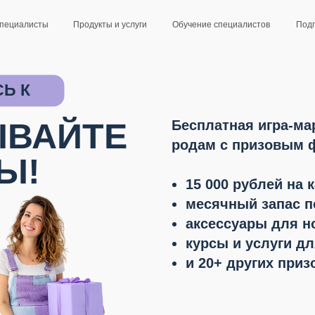
пециалисты
Продукты и услуги
Обучениe специалистов
Подп
Ь К
ЫВАЙТЕ
Бесплатная игра-ма
родам с призовым ф
Ы!
15 000 рублей на к
месячный запас п
аксессуары для 
курсы и услуги д
и 20+ других приз