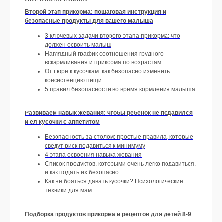
Второй этап прикорма: пошаговая инструкция и
безопасные продукты для вашего малыша
3 ключевых задачи второго этапа прикорма: что
должен освоить малыш
Наглядный график соотношения грудного
вскармливания и прикорма по возрастам
От пюре к кусочкам: как безопасно изменить
консистенцию пищи
5 правил безопасности во время кормления малыша
Развиваем навык жевания: чтобы ребенок не подавился
и ел кусочки с аппетитом
Безопасность за столом: простые правила, которые
сведут риск подавиться к минимуму
4 этапа освоения навыка жевания
Список продуктов, которыми очень легко подавиться,
и как подать их безопасно
Как не бояться давать кусочки? Психологические
техники для мам
Подборка продуктов прикорма и рецептов для детей 8-9