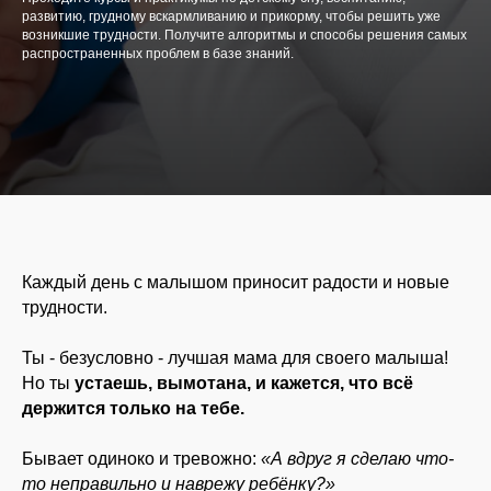
развитию, грудному вскармливанию и прикорму, чтобы решить уже
возникшие трудности. Получите алгоритмы и способы решения самых
распространенных проблем в базе знаний.
Каждый день с малышом приносит радости и новые
трудности.
Ты - безусловно - лучшая мама для своего малыша!
Но ты
устаешь, вымотана, и кажется, что всё
держится только на тебе.
И ИМЕННО В ЭТОТ
Бывает одиноко и тревожно:
«А вдруг я сделаю что-
МОМЕНТ ТАК ВАЖНО,
то неправильно и наврежу ребёнку?»