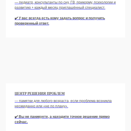
— педиатр, консультанты по сну, ГВ, прикорму, психологии и
развитию + каждый месяц приглашённый специалист.
✔️ У вас всегда есть кому задать вопрос и получить
проверенный ответ.
ЦЕНТР РЕШЕНИЯ ПРОБЛЕМ
— памятки для любого возраста, если проблема возникла
неожиданно или «не по плану».
✔️ Вы не паникуете, а находите точное решение прямо
сейчас.