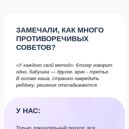
ВАМ ВСЕ ПРИХОДИТСЯ
ИСКАТЬ САМОЙ И
ПРОБОВАТЬ НАУГАД?
Ночные поиски, десятки вкладок,
«пробую — не работает», ребёнок
плачет, режим плывёт, попытки что-то
исправить выматывают.
У НАС:
Возрастные памятки приходят вовремя:
короткие чек-листы на 5 минут, только то,
что нужно
сейчас
(сон, гв, прикорм, игры,
безопасность, здоровье).
Вы заранее готовы к
возрастным этапам,
значит, меньше ошибок
и лишних покупок,
быстрее виден эффект
(малыш засыпает
спокойнее, прикорм идёт