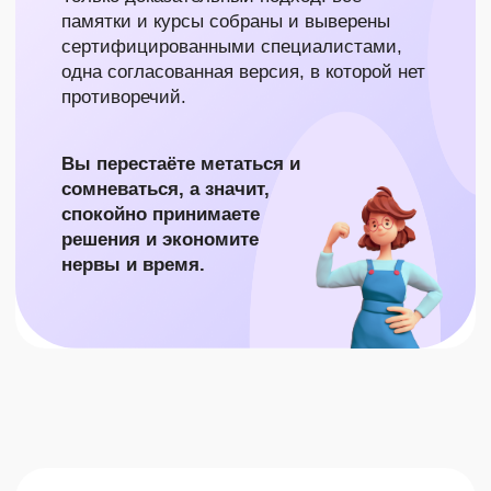
без «авралов»).
ЧУВСТВУЕТЕ, ЧТО ВСЕ
ТЯНЕТЕ ОДНА?
Часто бывает одиноко, на форумах
бывает стыдно или страшно
спрашивать, - могут осудить, рядом
нет «своих», тревога растёт.
У НАС:
Закрытый чат мам
вашего возраста
и