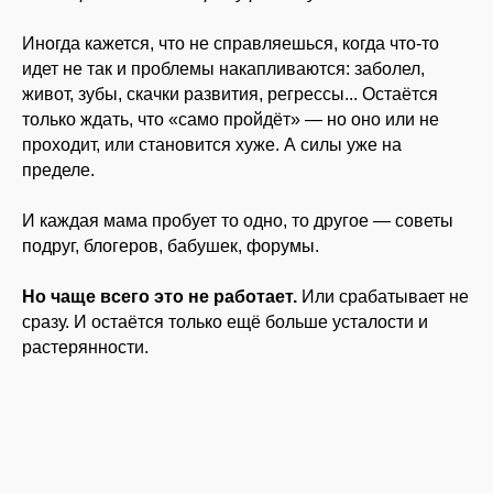
ЧТОБЫ РЯДОМ БЫЛА
ПОДДЕРЖКА И ГОТОВЫЕ
Иногда кажется, что не справляешься, когда что-то
ПРОВЕРЕННЫЕ РЕШЕНИЯ
идет не так и проблемы накапливаются: заболел,
живот, зубы, скачки развития, регрессы... Остаётся
только ждать, что «само пройдёт» — но оно или не
проходит, или становится хуже. А силы уже на
пределе.
И каждая мама пробует то одно, то другое — советы
подруг, блогеров, бабушек, форумы.
Но чаще всего это не работает.
Или срабатывает не
сразу. И остаётся только ещё больше усталости и
растерянности.
ЗАМЕЧАЛИ, КАК МНОГО
ПРОТИВОРЕЧИВЫХ
СОВЕТОВ?
«У каждого свой метод»: блогер говорит
одно, бабушка — другое, врач - третье.