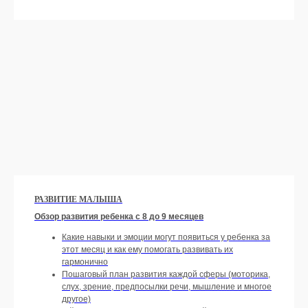
РАЗВИТИЕ МАЛЫША
Обзор развития ребенка с 8 до 9 месяцев
Какие навыки и эмоции могут появиться у ребенка за
этот месяц и как ему помогать развивать их
гармонично
Пошаговый план развития каждой сферы (моторика,
слух, зрение, предпосылки речи, мышление и многое
другое)