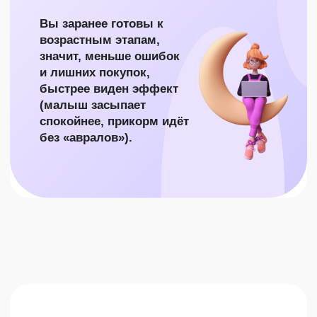
У НАС:
Точечные курсы и пошаговые алгоритмы
«сделай сейчас» + консультации и центр
решений по проблемам любого возраста.
Быстро возвращаете
контроль, у вас меньше
бессонных ночей и
лишних трат; уже в
первый месяц
появляются ощутимые
улучшения.
ОФОРМИТЕ
ПОДПИСКУ, В