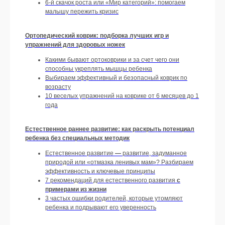
6-й скачок роста или «Мир категорий»: помогаем
малышу пережить кризис
Оформить подписку
Ортопедический коврик: подборка лучших игр и
упражнений для здоровых ножек
Какими бывают ортоковрики и за счет чего они
способны укреплять мышцы ребенка
Выбираем эффективный и безопасный коврик по
возрасту
РАСПИСАНИЕ
10 веселых упражнений на коврике от 6 месяцев до 1
КОНСУЛЬТАЦИЙ НА
года
АВГУСТ
Естественное раннее развитие: как раскрыть потенциал
ребенка без специальных методик
Естественное развитие
—
развитие, задуманное
природой или «отмазка ленивых мам»? Разбираем
эффективность и ключевые принципы
7 рекомендаций для естественного развития
с
примерами из жизни
3 частых ошибки родителей, которые утомляют
ребенка и подрывают его уверенность