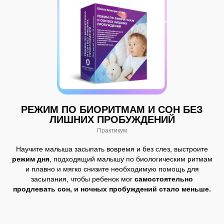
РЕЖИМ ПО БИОРИТМАМ И СОН БЕЗ
ЛИШНИХ ПРОБУЖДЕНИЙ
БЕЗ ПОДПИСКИ
Практикум
Консультация с 1 специалистом
2000 - 3500 рублей
Научите малыша засыпать вовремя и без слез, выстроите
режим дня
, подходящий малышу по биологическим ритмам
Курсы по ГВ / прикорму / детскому сну /
и плавно и мягко снизите необходимую помощь для
уходу за ребенком
засыпания, чтобы ребенок мог
самостоятельно
5 000 - 60 000 рублей
продлевать сон, и ночных пробуждений стало меньше.
Импульсивные покупки товаров, которые
"а вдруг помогут"
Десятки тысяч за первый год
материнства.