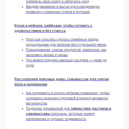
поберечь свою спину и облегчить уход
ума», «Каждый месяц жду новые
Вводим умывание и мытье рук в ежедневную
материалы — они реально
привычку с помощью стихов и потешек
спасают».
📌 Наши методики основаны на
Кухня и ребенок: лайфхаки, чтобы готовить с
анализе
500+ научных статей
, и
удовольствием и без стресса
на базе
35 официальных
образовательных программ
и
Простые способы сделать семейные блюда
программ повышения
подходящими для ребенка без отдельного меню
квалификации
Планирование, списки продуктов, заморозка: как
экономить время и нервы
Что можно поручить малышу на кухне
—
даже до
года!
Расслабляем поясницу дома: самомассаж для снятия
боли и напряжения
Как поднимать и носить ребенка правильно, чтобы
сохранить поясницу здоровой в период активного
материнства
Подборка упражнений для
гимнастики, растяжки и
самомассажа
поясницы, которые снимут
напряжение и улучшат подвижность