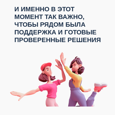
В голове каша, страшно навредить
ребёнку, решения откладываются.
У НАС:
Только доказательный подход: все
памятки и курсы собраны и выверены
сертифицированными специалистами,
одна согласованная версия, в которой нет
противоречий.
Вы перестаёте метаться и
сомневаться, а значит,
спокойно принимаете
решения и экономите
нервы и время.