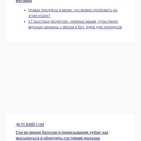
месяцев
Новые продукты в меню: что можно пробовать на
этом этапе?
17 быстрых рецептов - нежные кашки, супы-пюре,
вкусные гарниры с мясом и без, идеи для перекусов
Оформить подписку
ДЕТСКИЙ СОН
Сон во время болезни и прорезывания зубов: как
высыпаться и облегчить состояние малыша