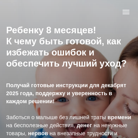
Ребенку 8 месяцев!
К чему быть готовой, как
избежать ошибок и
обеспечить лучший уход?
Получай готовые инструкции для декабрят
2025 года, поддержку и уверенность в
каждом решении!
Заботься о малыше без лишней траты
времени
на бесполезные действия,
денег
на ненужные
товары,
нервов
на внезапные трудности и