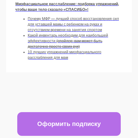
Миофасциальное расслабление: подборка упражнений,
чтобы ваше тело сказало «СПАСИБО»!
Почему МФР
—
лучший способ восстановления сил
для уставшей мамы с ребенком на руках и
отсутствием времени на занятия спортом
Какой инвентарь необходим для наибольшей
эффективности
(спойлер: вам может быть
достаточно просто своих рук)
10 лучших упражнений миофасциального
расслабления для мам