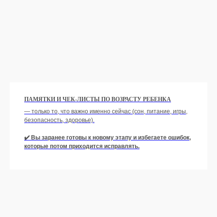
ПАМЯТКИ И ЧЕК-ЛИСТЫ ПО ВОЗРАСТУ РЕБЕНКА
— только то, что важно именно сейчас (сон, питание, игры,
безопасность, здоровье).
✔️ Вы заранее готовы к новому этапу и избегаете ошибок,
которые потом приходится исправлять.