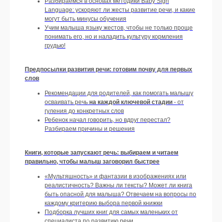
Разбираемся в основах методики Baby Sign
БАЗА ЗНАНИЙ ПО
Language: ускоряют ли жесты развитие речи, и какие
РЕШЕНИЮ ПРОБЛЕМ
могут быть минусы обучения
Учим малыша языку жестов, чтобы не только проще
Мы собрали ответы на сотни вопросов,
понимать его, но и наладить культуру кормления
возникающих у мам по мере взросления
грудью!
ребенка, и на каждый ответили в виде
подробной памятки, гайда или
инструкции. Каждый ответ дал
Предпосылки развития речи: готовим почву для первых
специалист в своей области, опираясь на
слов
научные данные и практический опыт.
Рекомендации для родителей, как помогать малышу
Получите полную базу ответов на все
частые вопросы
осваивать речь
на каждой ключевой стадии
- от
гуления до конкретных слов
Ребенок начал говорить, но вдруг перестал?
Разбираем причины и решения
Оформить подписку
Книги, которые запускают речь: выбираем и читаем
правильно, чтобы малыш заговорил быстрее
«Мультяшность» и фантазии в изображениях или
реалистичность? Важны ли тексты? Может ли книга
быть опасной для малыша? Отвечаем на вопросы по
каждому критерию выбора первой книжки
Подборка лучших книг для самых маленьких от
специалиста по развитию речи