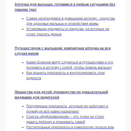
Аптечка для малыша: готовимся к любым ситуациям без
лишних трат
Самое необходимое в домашнюю аптечку - средства
для здоровья малыша и спокойствия мамы
Устаревшие предметы и средства, на которые не
стоит тратить деньги
Путешествуем с малышом: компактная аптечка на все
случаи жизни
Какие болезни могут случиться в путешествии и что
положить в аптечку с собой, чтобы помочь малышу
Как хранить препараты и контролировать срок
годности
Лекарства для детей: руководство по доказательной
медицине для родителей
Популярные препараты, которые не работают и
почему их все равно назначают
Список «фуфломицинов» – что точно не стоит
давать ребенку и принимать самой
Растительные препараты и гомеопатия: польза или