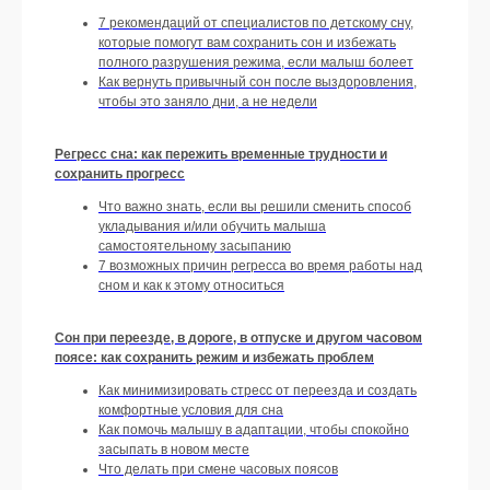
ДОСТУП К КУРСАМ: НОВЫЕ
7 рекомендаций от специалистов по детскому сну,
КУРСЫ КАЖДЫЙ МЕСЯЦ
которые помогут вам сохранить сон и избежать
полного разрушения режима, если малыш болеет
Как вернуть привычный сон после выздоровления,
чтобы это заняло дни, а не недели
Регресс сна: как пережить временные трудности и
сохранить прогресс
Что важно знать, если вы решили сменить способ
укладывания и/или обучить малыша
самостоятельному засыпанию
7 возможных причин регресса во время работы над
сном и как к этому относиться
Сон при переезде, в дороге, в отпуске и другом часовом
поясе: как сохранить режим и избежать проблем
Как минимизировать стресс от переезда и создать
комфортные условия для сна
Как помочь малышу в адаптации, чтобы спокойно
засыпать в новом месте
Что делать при смене часовых поясов