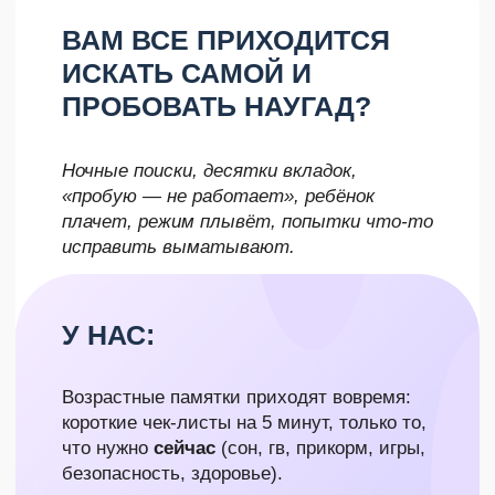
специалисты на связи — безопасно, по-
доброму, с быстрыми ответами.
Вы чувствуете опору и
поддержку каждый день,
а значит, меньше паники
и выгорания, больше
спокойствия дома.
ЖДЕТЕ, КОГДА "САМО
ПРОЙДЕТ"?
Колики, регресс сна, боль при ГВ —
ждёте, что «перерастёт», а
становится только хуже, одна проблема
сменяется другой, а сил уже нет.