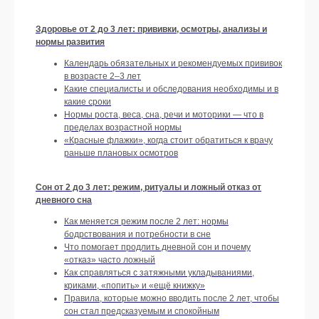
Здоровье от 2 до 3 лет: прививки, осмотры, анализы и
нормы развития
Календарь обязательных и рекомендуемых прививок
в возрасте 2–3 лет
Какие специалисты и обследования необходимы и в
Оформить подписку
какие сроки
Нормы роста, веса, сна, речи и моторики — что в
пределах возрастной нормы
«Красные флажки», когда стоит обратиться к врачу
раньше плановых осмотров
Сон от 2 до 3 лет: режим, ритуалы и ложный отказ от
РАСПИСАНИЕ
дневного сна
КОНСУЛЬТАЦИЙ НА
Как меняется режим после 2 лет: нормы
АВГУСТ
бодрствования и потребности в сне
Что помогает продлить дневной сон и почему
«отказ» часто ложный
Как справляться с затяжными укладываниями,
криками, «попить» и «ещё книжку»
Правила, которые можно вводить после 2 лет, чтобы
сон стал предсказуемым и спокойным