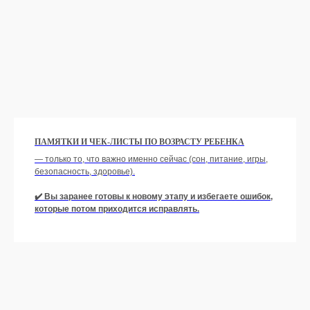
ПАМЯТКИ И ЧЕК-ЛИСТЫ ПО ВОЗРАСТУ РЕБЕНКА
— только то, что важно именно сейчас (сон, питание, игры,
безопасность, здоровье).
✔️ Вы заранее готовы к новому этапу и избегаете ошибок,
которые потом приходится исправлять.