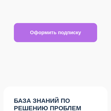
5 000 - 60 000 рублей
Импульсивные покупки товаров, которые
"а вдруг помогут"
Десятки тысяч за первый год
материнства.
С ПОДПИСКОЙ
Только
одна
памятка может заменить
консультации с несколькими
специалистами, или полноценный курс.
Каждый месяц вы получаете
15-20 памяток
,
доступ к
2 полноценным онлайн-курсам
, и
6 консультациям со специалистами.