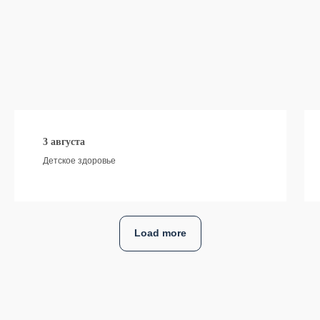
3 августа
Детское здоровье
Load more
БЕЗ ПОДПИСКИ
Консультация с 1 специалистом
2000 - 3500 рублей
Курсы по ГВ / прикорму / детскому сну /
уходу за ребенком