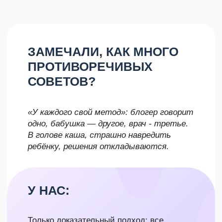
ВАМ ВСЕ ПРИХОДИТСЯ
ИСКАТЬ САМОЙ И
ПРОБОВАТЬ НАУГАД?
Ночные поиски, десятки вкладок,
«пробую — не работает», ребёнок
плачет, режим плывёт, попытки что-то
исправить выматывают.
У НАС:
Возрастные памятки приходят вовремя:
короткие чек-листы на 5 минут, только то,
что нужно
сейчас
(сон, гв, прикорм, игры,
безопасность, здоровье).
Вы заранее готовы к
возрастным этапам,
значит, меньше ошибок
и лишних покупок,
быстрее виден эффект
(малыш засыпает
спокойнее, прикорм идёт