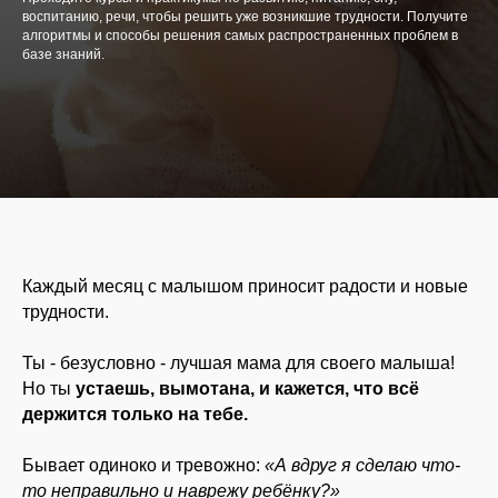
воспитанию, речи, чтобы решить уже возникшие трудности. Получите
алгоритмы и способы решения самых распространенных проблем в
базе знаний.
Каждый месяц с малышом приносит радости и новые
трудности.
Ты - безусловно - лучшая мама для своего малыша!
Но ты
устаешь, вымотана, и кажется, что всё
держится только на тебе.
И ИМЕННО В ЭТОТ
Бывает одиноко и тревожно:
«А вдруг я сделаю что-
МОМЕНТ ТАК ВАЖНО,
то неправильно и наврежу ребёнку?»