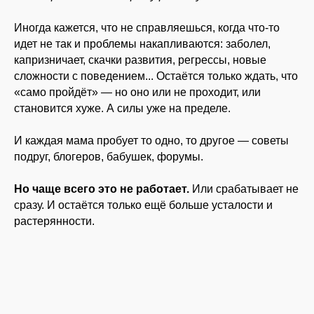
ЧТОБЫ РЯДОМ БЫЛА
ПОДДЕРЖКА И ГОТОВЫЕ
Иногда кажется, что не справляешься, когда что-то
ПРОВЕРЕННЫЕ РЕШЕНИЯ
идет не так и проблемы накапливаются: заболел,
капризничает, скачки развития, регрессы, новые
сложности с поведением... Остаётся только ждать, что
«само пройдёт» — но оно или не проходит, или
становится хуже. А силы уже на пределе.
И каждая мама пробует то одно, то другое — советы
подруг, блогеров, бабушек, форумы.
Но чаще всего это не работает.
Или срабатывает не
сразу. И остаётся только ещё больше усталости и
растерянности.
ЗАМЕЧАЛИ, КАК МНОГО
ПРОТИВОРЕЧИВЫХ
СОВЕТОВ?
«У каждого свой метод»: блогер говорит
одно, бабушка — другое, врач - третье.