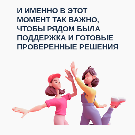
В голове каша, страшно навредить
ребёнку, решения откладываются.
У НАС:
Только доказательный подход: все
памятки и курсы собраны и выверены
сертифицированными специалистами,
одна согласованная версия, в которой нет
противоречий.
Вы перестаёте метаться и
сомневаться, а значит,
спокойно принимаете
решения и экономите
нервы и время.