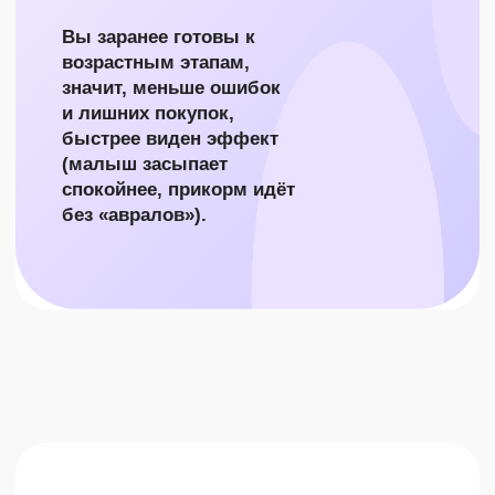
У НАС:
Точечные курсы и пошаговые алгоритмы
«сделай сейчас» + консультации и центр
решений по проблемам любого возраста.
Быстро возвращаете
контроль, у вас меньше
бессонных ночей и
лишних трат; уже в
первый месяц
появляются ощутимые
улучшения.
ОФОРМИТЕ
ПОДПИСКУ, В