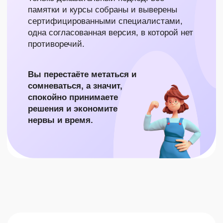
без «авралов»).
ЧУВСТВУЕТЕ, ЧТО ВСЕ
ТЯНЕТЕ ОДНА?
Часто бывает одиноко, на форумах
бывает стыдно или страшно
спрашивать, - могут осудить, рядом
нет «своих», тревога растёт.
У НАС:
Закрытый чат мам
вашего возраста
и