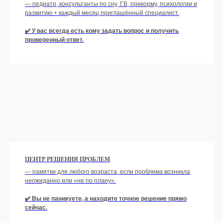
— педиатр, консультанты по сну, ГВ, прикорму, психологии и
развитию + каждый месяц приглашённый специалист.
✔️ У вас всегда есть кому задать вопрос и получить
проверенный ответ.
Оформить подписку
ЦЕНТР РЕШЕНИЯ ПРОБЛЕМ
— памятки для любого возраста, если проблема возникла
неожиданно или «не по плану».
ДОСТУП К КУРСАМ: НОВЫЕ
✔️ Вы не паникуете, а находите точное решение прямо
КУРСЫ КАЖДЫЙ МЕСЯЦ
сейчас.