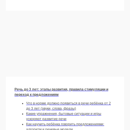
Речь до 3 лет: этапы развития, правила стимуляции и
переход к предложениям
Оформить подписку
Что в норме должно появиться в речи ребёнка от 2
до 3 лет (звуки, слова, фразы)
Какие упражнения, бытовые ситуации и игры
ускоряют развитие речи
Как научить ребёнка говорить предложениями:
алгоритм и речевые модели