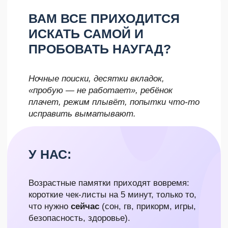
специалисты на связи — безопасно, по-
доброму, с быстрыми ответами.
Вы чувствуете опору и
поддержку каждый день,
а значит, меньше паники
и выгорания, больше
спокойствия дома.
ЖДЕТЕ, КОГДА "САМО
ПРОЙДЕТ"?
Колики, регресс сна, боль при ГВ —
ждёте, что «перерастёт», а
становится только хуже, одна проблема
сменяется другой, а сил уже нет.