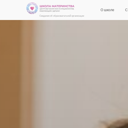
О школе
С
Сведения об образовательной организации