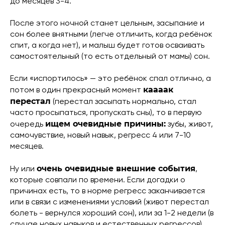
до месяцев 3-4.
После этого ночной станет цельным, засыпание и
сон более внятными (легче отличить, когда ребёнок
спит, а когда нет), и малыш будет готов осваивать
самостоятельный (то есть отдельный от мамы) сон.
Если «испортилось» — это ребёнок спал отлично, а
каааак
потом в один прекрасный момент
перестал
(перестал засыпать нормально, стал
часто просыпаться, пропускать сны), то в первую
ищем очевидные причины:
очередь
зубы, живот,
самочувствие, новый навык, регресс 4 или 7-10
месяцев.
очень очевидные внешние события
Ну или
,
которые совпали по времени. Если догадки о
причинах есть, то в норме регресс заканчивается
или в связи с изменениями условий (живот перестал
болеть - вернулся хороший сон), или за 1-2 недели (в
случае новых навыков и естественных регрессов).