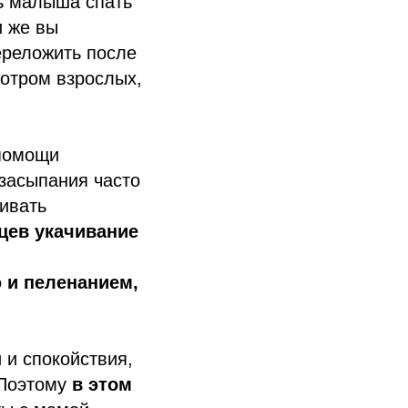
ь малыша спать
и же вы
ереложить после
мотром взрослых,
 помощи
 засыпания часто
чивать
яцев укачивание
 и пеленанием,
и спокойствия,
 Поэтому
в этом