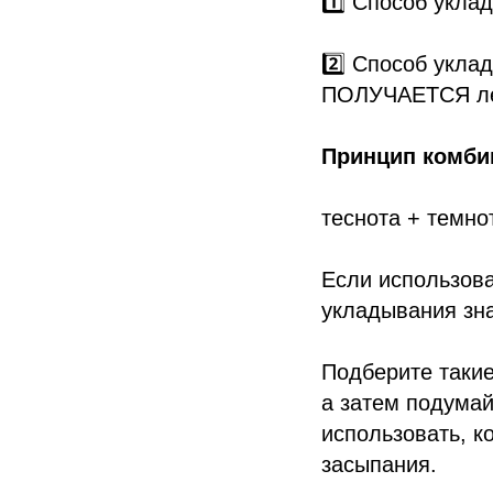
1️⃣ Способ укл
2️⃣ Способ укла
ПОЛУЧАЕТСЯ лег
Принцип комбин
теснота + темно
Если использова
укладывания зн
Подберите такие
а затем подумай
использовать, к
засыпания.