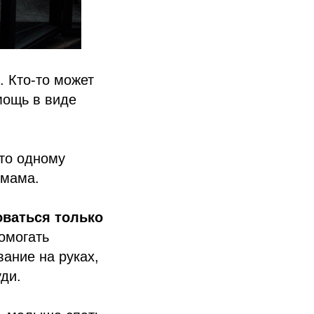
 Кто-то может
мощь в виде
-то одному
 мама.
ваться только
омогать
ание на руках,
уди.