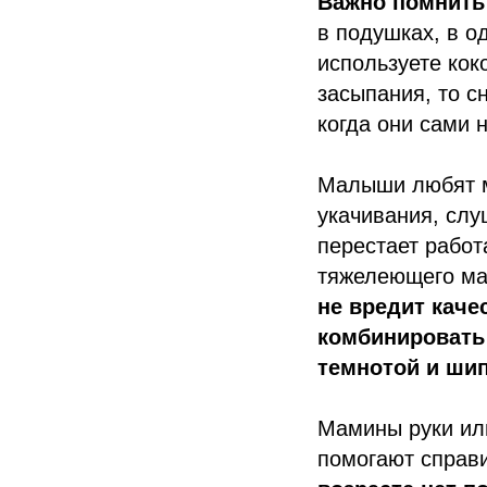
Важно помнить 
в подушках, в о
используете кок
засыпания, то с
когда они сами н
Малыши любят м
укачивания, слу
перестает работ
тяжелеющего ма
не вредит каче
комбинировать 
темнотой и ши
Мамины руки ил
помогают справи