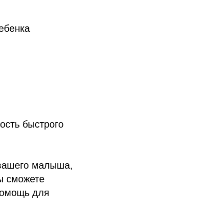
ебенка
ость быстрого
 вашего малыша,
ы сможете
помощь для