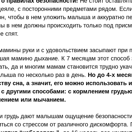
о правилах безопасности!
Не стоит оставлят
деяле, с посторонними предметами рядом. Есл
он, чтобы в нем уложить малыша и аккуратно п
ны в нем должны происходить только под прис
е спят.
амины руки и с удовольствием засыпают при
шая мамино дыхание. К 7 месяцам этот способ
ать, да и многим мамам становится трудно ука
лыша по несколько раз в день.
Но до 4-х мес
ству сна, а значит, его можно использовать и
с другими способами: с кормлением грудью
пением или мычанием.
и грудь дают малышам ощущение безопасности 
ться со стрессом от различного дискомфорта.