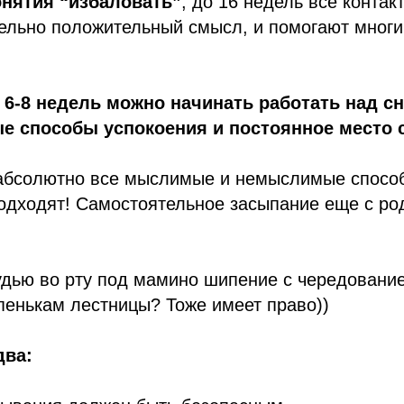
онятия “избаловать”
, до 16 недель все контак
ельно положительный смысл, и помогают мно
с 6-8 недель можно начинать работать над с
е способы успокоения и постоянное место с
абсолютно все мыслимые и немыслимые спосо
подходят! Самостоятельное засыпание еще с ро
удью во рту под мамино шипение с чередовани
пенькам лестницы? Тоже имеет право))
два: