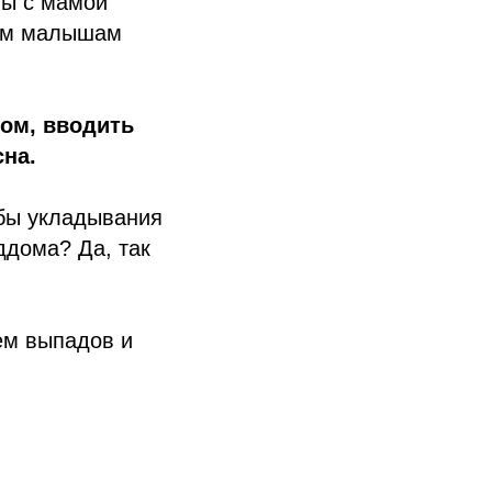
ты с мамой
гим малышам
ном, вводить
на.
бы укладывания
ддома? Да, так
ем выпадов и