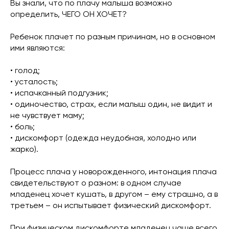
Вы знали, что по плачу малыша возможно
определить, ЧЕГО ОН ХОЧЕТ?
Ребенок плачет по разным причинам, но в основном
ими являются:
• голод;
• усталость;
• испачканный подгузник;
• одиночество, страх, если малыш один, не видит и
не чувствует маму;
• боль;
• дискомфорт (одежда неудобная, холодно или
жарко).
Процесс плача у новорожденного, интонация плача
свидетельствуют о разном: в одном случае
младенец хочет кушать, в другом – ему страшно, а в
третьем – он испытывает физический дискомфорт.
При физическом дискомфорте младенец чаще всего