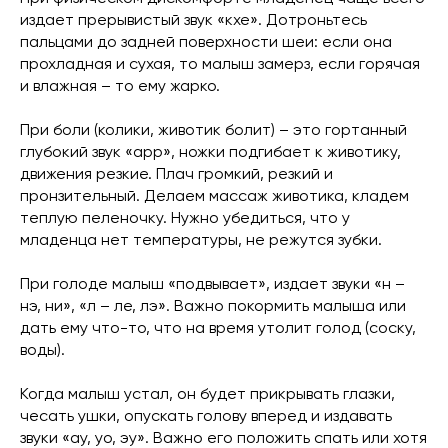
издает прерывистый звук «кхе». Дотроньтесь
пальцами до задней поверхности шеи: если она
прохладная и сухая, то малыш замерз, если горячая
и влажная – то ему жарко.
При боли (колики, животик болит) – это гортанный
глубокий звук «арр», ножки подгибает к животику,
движения резкие. Плач громкий, резкий и
пронзительный. Делаем массаж животика, кладем
теплую пеленочку. Нужно убедиться, что у
младенца нет температуры, не режутся зубки.
При голоде малыш «подвывает», издает звуки «н –
нэ, ни», «л – ле, лэ». Важно покормить малыша или
дать ему что-то, что на время утолит голод (соску,
воды).
Когда малыш устал, он будет прикрывать глазки,
чесать ушки, опускать голову вперед и издавать
звуки «ау, уо, эу». Важно его положить спать или хотя