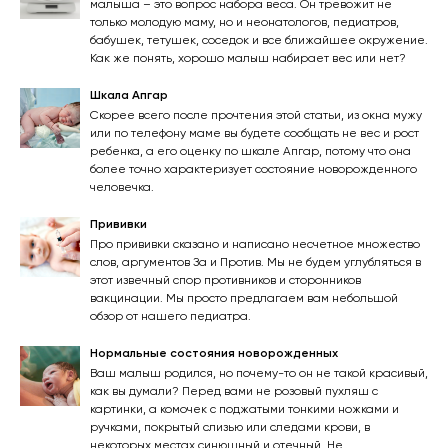
малыша – это вопрос набора веса. Он тревожит не
только молодую маму, но и неонатологов, педиатров,
бабушек, тетушек, соседок и все ближайшее окружение.
Как же понять, хорошо малыш набирает вес или нет?
Шкала Апгар
Скорее всего после прочтения этой статьи, из окна мужу
или по телефону маме вы будете сообщать не вес и рост
ребенка, а его оценку по шкале Апгар, потому что она
более точно характеризует состояние новорожденного
человечка.
Прививки
Про прививки сказано и написано несчетное множество
слов, аргументов За и Против. Мы не будем углубляться в
этот извечный спор противников и сторонников
вакцинации. Мы просто предлагаем вам небольшой
обзор от нашего педиатра.
Нормальные состояния новорожденных
Ваш малыш родился, но почему-то он не такой красивый,
как вы думали? Перед вами не розовый пухляш с
картинки, а комочек с поджатыми тонкими ножками и
ручками, покрытый слизью или следами крови, в
некоторых местах синюшный и отечный. Не