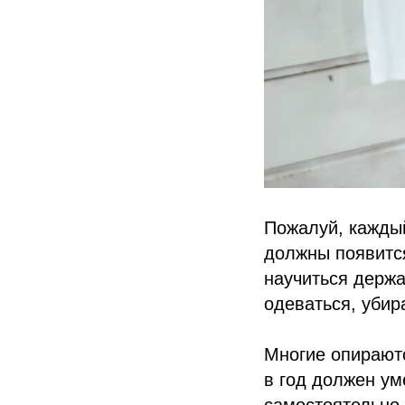
Пожалуй, каждый
должны появитс
научиться держа
одеваться, убир
Многие опираютс
в год должен ум