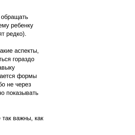
, обращать
ему ребенку
т редко).
акие аспекты,
ться гораздо
авыку
асается формы
бо не через
жно показывать
 так важны, как