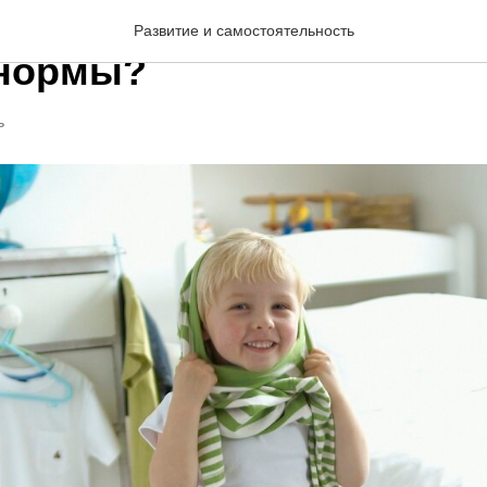
е навыков самостоятель
Развитие и самостоятельность
 нормы?
Ь