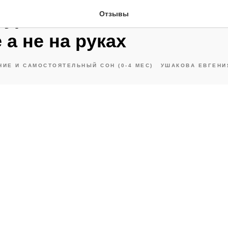
 курса малыш стал засып
Отзывы
 а не на руках
ИЕ И САМОСТОЯТЕЛЬНЫЙ СОН (0-4 МЕС)
УШАКОВА ЕВГЕНИ