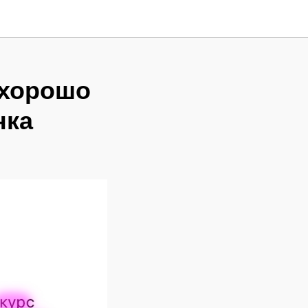
 хорошо
нка