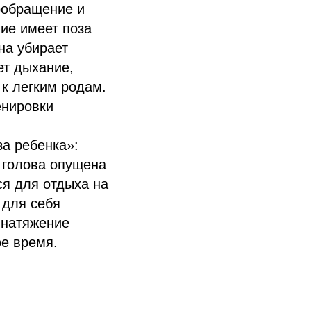
ообращение и
ие имеет поза
на убирает
ет дыхание,
к легким родам.
енировки
за ребенка»:
, голова опущена
ся для отдыха на
 для себя
 натяжение
е время.