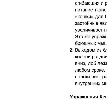
сгибающих и 
питание ткан
«кошки» для б
застойные явл
увеличивает п
Это же упражн
брюшных мыш
Выходом из бл
колени раздви
вниз, лоб леж
любом сроке, 
положение, р
внутренних м
Упражнения Ке