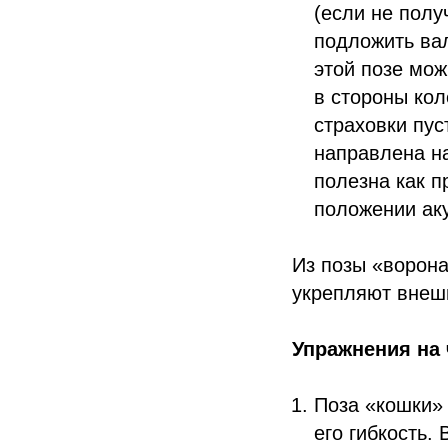
(если не полу
подложить вал
этой позе мож
в стороны кол
страховки пус
направлена н
полезна как п
положении аку
Из позы «ворона
укрепляют внешн
Упражнения на 
Поза «кошки» 
его гибкость.