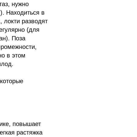
таз, нужно
). Находиться в
, локти разводят
егулярно (для
ан). Поза
промежности,
но в этом
плод.
 которые
нике, повышает
егкая растяжка