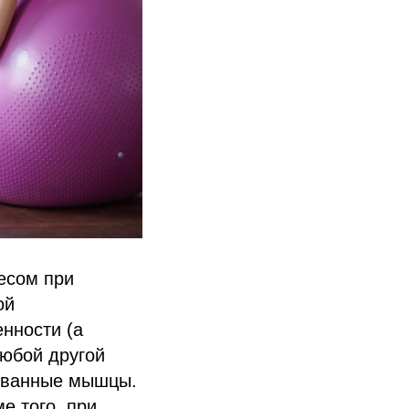
есом при
ой
нности (а
любой другой
рованные мышцы.
е того, при