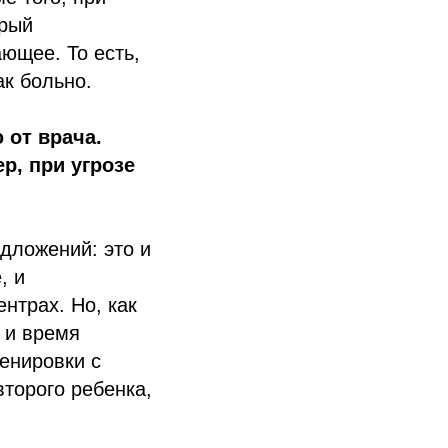
орый
ющее. То есть,
ак больно.
 от врача.
р, при угрозе
дложений: это и
, и
нтрах. Но, как
 и время
ренировки с
второго ребенка,