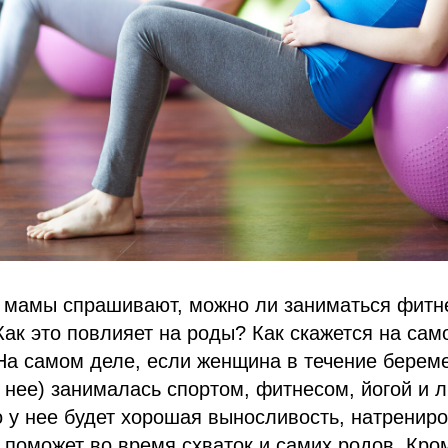
 мамы спрашивают, можно ли заниматься фитн
ак это повлияет на роды? Как скажется на сам
а самом деле, если женщина в течение береме
 нее) занималась спортом, фитнесом, йогой и 
о у нее будет хорошая выносливость, натрени
 поможет во время схваток и самих родов. Кром