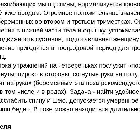
разгибающих мышц спины, нормализуется кров
ей кислородом. Огромное положительное значен
еременных во втором и третьем триместрах. О
ения в нижней части тела и одышку, успокаива
одвижность суставов, подготавливает женщину 
ение пригодится в постродовой период для тр
ц.
ока упражнений на четвереньках послужит «по
нуты широко в стороны, согнутые руки на полу
ит на руках (беременным эта поза рекомендует
в том числе и в родах). Задача - найти удобное
асслабить спину и шею, допускается умеренное
ышц бедер. В позе можно находиться длительно
геля