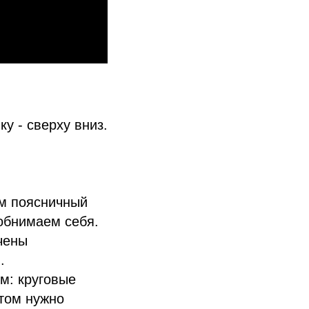
у - сверху вниз.
ем поясничный
 обнимаем себя.
чены
.
м: круговые
этом нужно