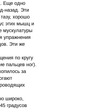
х. Еще одно
д-назад. Эти
тазу, хорошо
ус этих мышц и
е мускулатуры
ся упражнения
дов. Эти же
щения по кругу
е пальцев ног).
копилось за
огают
проводящих
но широко,
 45 градусов