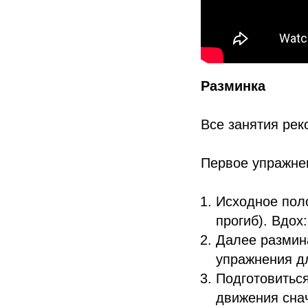
Разминка
Все занятия рек
Первое упражнен
Исходное поло
прогиб). Вдох
Далее размин
упражнения дл
Подготовитьс
движения снач