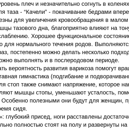
уровень плеч и незначительно согнуть в коленя
я таза - “Качели” - покачивание бедрами впере
езны для увеличения кровообращения в малом 
шцы тазового дна, благоприятно влияют на тон
сслаблению. Хорошее функциональное состояни
но для нормального течения родов. Выполняют
раз, постепенно можно делать несколько подхо
ожно выполнять и в послеродовом периоде.
ь вероятность развития варикоза помогут вра
тавная гимнастика (подгибание и подворачивани
я стоп также снимают напряжение, которое на
бляют мышцы стопы, уменьшают усталость, пом
. Особенно полезными они будут для женщин, 
ремя сидя.
: глубокий присед, ноги расставлены достаточ
льно полностью стоят на полу и развернуты на