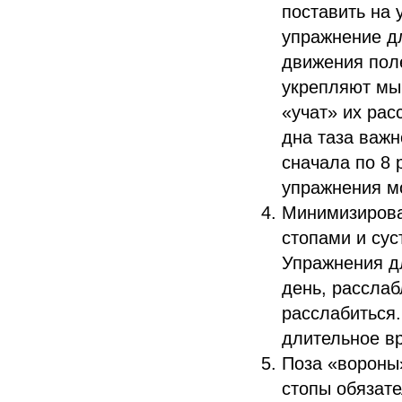
поставить на 
упражнение дл
движения пол
укрепляют мы
«учат» их ра
дна таза важ
сначала по 8 
упражнения м
Минимизироват
стопами и сус
Упражнения дл
день, рассла
расслабиться
длительное в
Поза «вороны»
стопы обязате