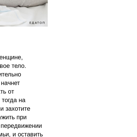
женщине,
вое тело.
ительно
 начнет
ть от
 тогда на
и захотите
ужить при
 передвижении
мьи, и оставить