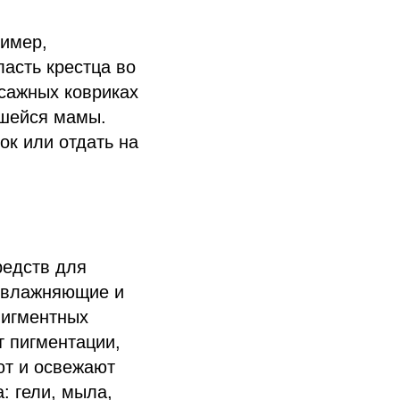
ример,
асть крестца во
ссажных ковриках
вшейся мамы.
ок или отдать на
редств для
 увлажняющие и
пигментных
 пигментации,
ют и освежают
: гели, мыла,