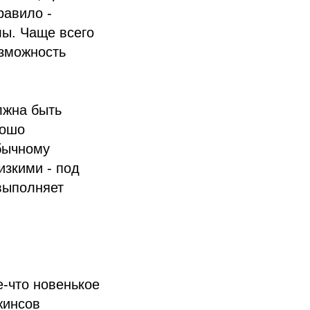
равило -
ы. Чаще всего
озможность
лжна быть
рошо
бычному
изкими - под
 выполняет
е-что новенькое
жинсов