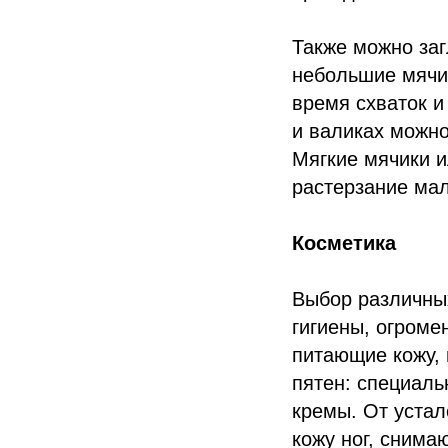
Также можно заг
небольшие мячик
время схваток и
и валиках можн
Мягкие мячики и
растерзание ма
Косметика
Выбор различных
гигиены, огроме
питающие кожу, 
пятен: специал
кремы. От устал
кожу ног, снима