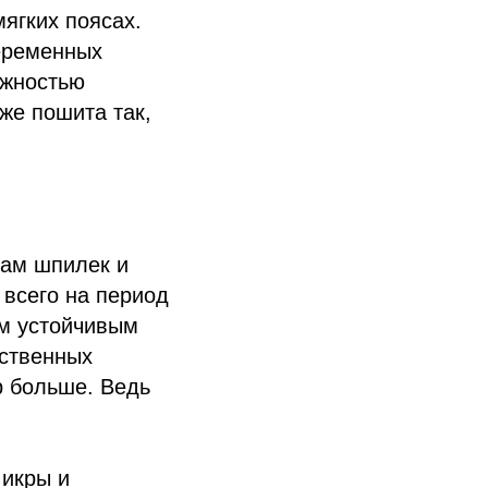
ягких поясах.
беременных
ожностью
же пошита так,
цам шпилек и
 всего на период
им устойчивым
ественных
р больше. Ведь
 икры и