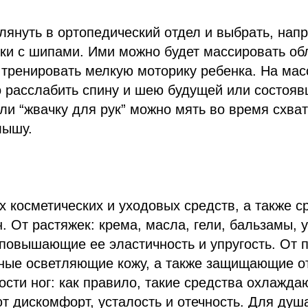
лянуть в ортопедический отдел и выбрать, нап
и с шипами. Ими можно будет массировать обл
 тренировать мелкую моторику ребенка. На ма
о расслабить спину и шею будущей или состоя
ли “жвачку для рук” можно мять во время схват
лышу.
 косметических и уходовых средств, а также с
н. От растяжек: крема, масла, гели, бальзамы,
повышающие ее эластичность и упругость. От 
ьные осветляющие кожу, а также защищающие от
ости ног: как правило, такие средства охлажда
ют дискомфорт, усталость и отечность. Для душа