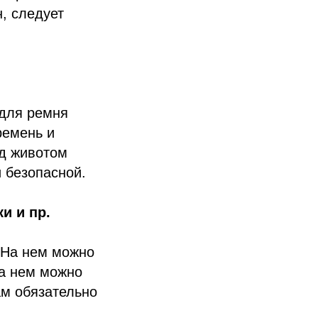
, следует
 для ремня
ремень и
од животом
 безопасной.
и и пр.
 На нем можно
На нем можно
ам обязательно