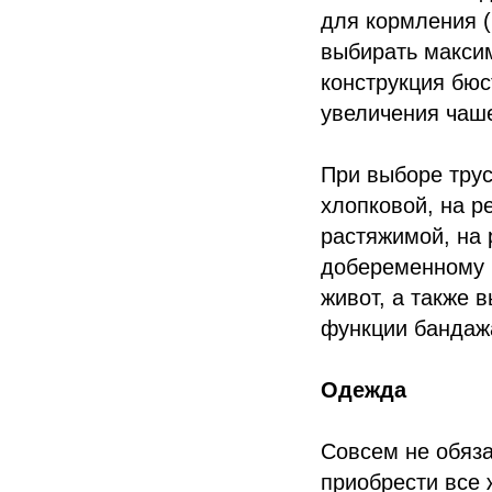
для кормления (
выбирать макси
конструкция бю
увеличения чаше
При выборе трус
хлопковой, на р
растяжимой, на 
добеременному р
живот, а также 
функции бандаж
Одежда
Совсем не обяза
приобрести все 