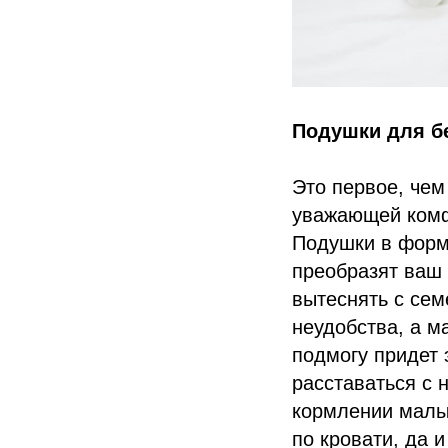
Подушки для б
Это первое, че
уважающей комф
Подушки в форм
преобразят ваш 
вытеснять с сем
неудобства, а м
подмогу придет 
расставаться с 
кормлении малы
по кровати, да и