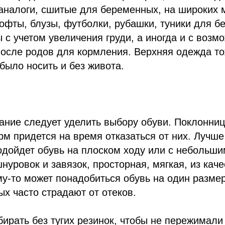
аналоги, сшитые для беременных, на широких м
офты, блузы, футболки, рубашки, туники для 
 с учетом увеличения груди, а иногда и с возм
осле родов для кормления. Верхняя одежда то
было носить и без живота.
ание следует уделить выбору обуви. Поклонни
м придется на время отказаться от них. Лучше
одойдет обувь на плоском ходу или с небольш
шнуровок и завязок, просторная, мягкая, из кач
у-то может понадобиться обувь на один разме
х часто страдают от отеков.
ирать без тугих резинок, чтобы не пережимали