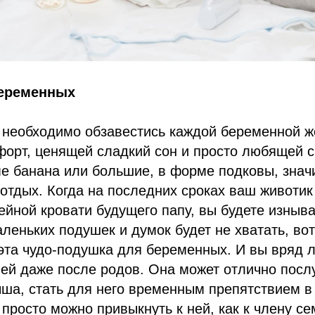
еременных
м необходимо обзавестись каждой беременной 
орт, ценящей сладкий сон и просто любящей с
е банана или большие, в форме подковы, знач
отдых. Когда на последних сроках ваш животик
ейной кровати будущего папу, вы будете изныва
аленьких подушек и думок будет не хватать, вот
эта чудо-подушка для беременных. И вы вряд л
ней даже после родов. Она может отлично посл
ша, стать для него временным препятствием в
 просто можно привыкнуть к ней, как к члену се