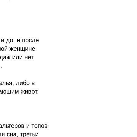
и до, и после
ной женщине
даж или нет,
.
елья, либо в
ающим живот.
альтеров и топов
я сна, третьи