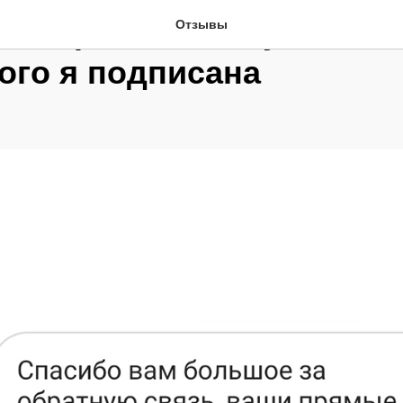
й хороший консультант 
Отзывы
ого я подписана